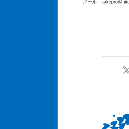
メール：
sakepro@niig