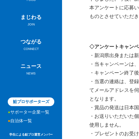
本アンケートに応募い
ものとさせていただき
まじわる
JOIN
つながる
◇アンケートキャンペ
CONNECT
・新潟県出身または新
・当キャンペーンは、
ニュース
・キャンペーン終了後
NEWS
・当選の連絡は、登録L
てメールアドレスを伺
となります。
鮭プロサポーターズ
・賞品の発送は日本国
サポーター企業一覧
・お送りいただいた個
自治体一覧
使用しません。
・プレゼントのお受け
学生による鮭プロ運営メンバー