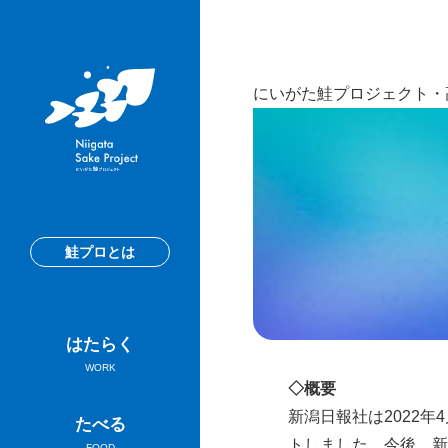
にいがた鮭プロジェクト・
鮭プロとは
はたらく
WORK
◇概要
新潟日報社は2022
たべる
トしました。今後、新
FOOD