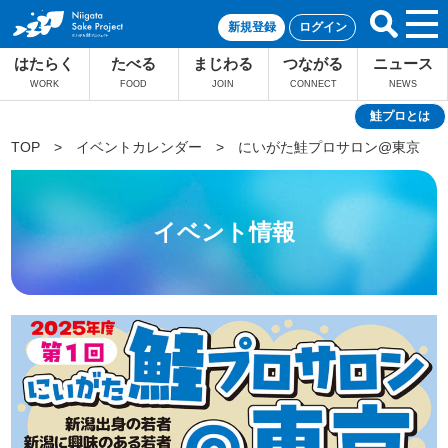
新規登録
ログイン
はたらく
たべる
まじわる
つながる
ニュース
WORK
FOOD
JOIN
CONNECT
NEWS
鮭プロとは
TOP
>
イベントカレンダー
>
にいがた鮭プロサロン@東京
イベント情報