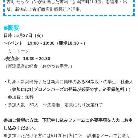
古町 セッションが企画した書籍『新潟古町100選』を編集・出
版。新潟市上古町商店街振興組合理事。
■概要
日時：5月27日（火）
○イベント 19:00～19:30（開場18:30～）
ミニトーク
○交流会 19:30～20:30
（新潟県産の軽食・おやつも用意♪）
・対象：新潟出身または新潟に興味のある34歳以下の学生、社会人
（
参加には鮭プロメンバーズの登録が必要です。※登録無料！
）
・参加費：無料
・参加人数：30人 ※先着順 定員になり次第終了
参加ご希望の方は、下記申し込みフォームに必要事項を入力しお申
し込みください。
※参加いただける方には5月20日(火)ごろ、詳細をメールでお送り