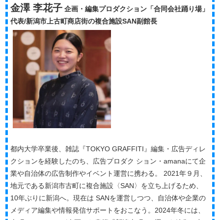
金澤 李花子
企画・編集プロダクション「合同会社踊り場」
代表/新潟市上古町商店街の複合施設SAN副館長
都内大学卒業後、雑誌『TOKYO GRAFFITI』編集・広告ディレ
クションを経験したのち、広告プロダク ション・amanaにて企
業や自治体の広告制作やイベント運営に携わる。 2021年９月、
地元である新潟市古町に複合施設〈SAN〉を立ち上げるため、
10年ぶりに新潟へ。現在は SANを運営しつつ、自治体や企業の
メディア編集や情報発信サポートをおこなう。2024年冬には、