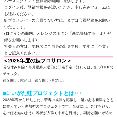
バーズログイン・会員登録画面に遷移します。
ログイン後、登録情報を確認いただき、申し込みフォームに
お進みください。
鮭プロメンバーズ会員でない方は、まずは会員登録をお願い
いたします。
(ログイン画面内、オレンジのボタン「新規登録する」より登
録をお願いします)
社会人の方は、学校名にご自身の出身学校、学年に「卒業」
とご記入ください。
＜2025年度の鮭プロサロン＞
長期休みを除く毎月最終火曜日に開催予定！詳しくは、
鮭プロHP
で
チェック。
第２回：6月24日、第３回：7月29日。
■にいがた鮭プロジェクトとは･･･
2022年春から始動した、若者の成長を応援し、魅力ある新潟をとも
に作っていく参加型のプロジェクトです。名称には、外洋を巡り川
をのぼる鮭のように若者が力強く未来を目指す、期待と願いが込め