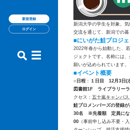
新規登録
新潟大学の学生を対象。気
ログイン
交流を通じて、新潟での暮
■にいがた鮭プロジェ
2022年春から始動した
ジェクトです。名称には、
願いが込められています。
■イベント概要
○日程
：
１日目 12月3日(
図書館1F ライブラリー
クセス：
五十嵐キャンパス | 大学
鮭プロメンバーズの登録が
30名 ※先着順 定員に
00
（事前申し込み不要・入
ターンシップ、就活支援情