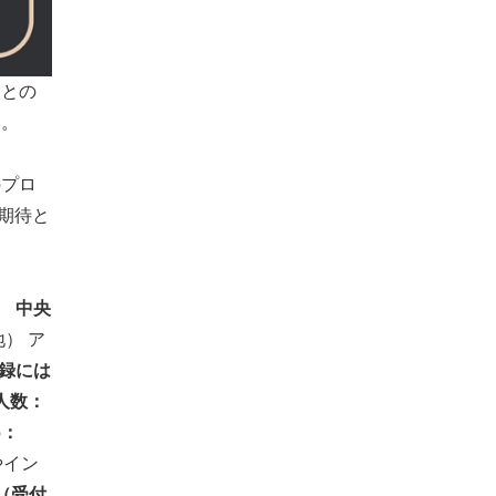
人との
い。
のプロ
期待と
 中央
地） ア
録には
人数：
6：
やイン
（受付