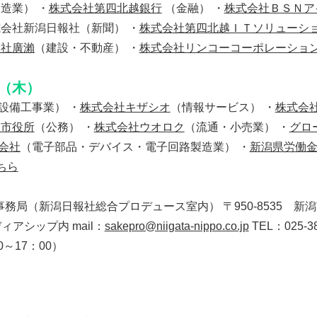
造業） ・
株式会社第四北越銀行
（金融） ・
株式会社ＢＳＮア
式会社新潟日報社（新聞） ・
株式会社第四北越ＩＴソリューシ
会社廣瀨
（建設・不動産） ・
株式会社リンコーコーポレーショ
（木）
設備工事業） ・
株式会社キザシオ
（情報サービス） ・
株式会
田市役所
（公務） ・
株式会社ウオロク
（流通・小売業） ・
グロ
会社
（電子部品・デバイス・電子回路製造業） ・
新潟県労働
ちら
務局（新潟日報社総合プロデュース室内） 〒950-8535 新
ィアシップ内 mail：
sakepro@niigata-nippo.co.jp
TEL：025-38
0～17：00）