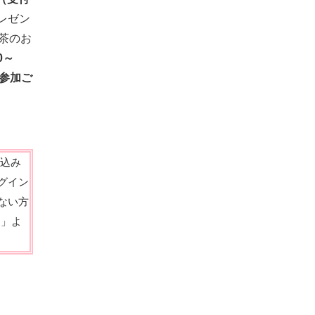
レゼン
茶のお
30～
参加ご
し込み
グイン
ない方
る」よ