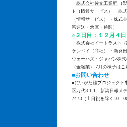
・
株式会社佐文工業所
（製
ト
（情報サービス） ・株
（情報サービス） ・
株式
湾運送・倉庫・通関）
○２日目：１２月４日
・
株式会社イートラスト
（
ケンベイ
（商社） ・
新発
ウェーハズ・ジャパン株式
（金融業） 7月の様子は
こ
■お問い合わせ
■にいがた鮭プロジェクト事
区万代3-1-1 新潟日報メデ
7473（土日祝を除く10：0