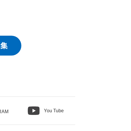
募集
You Tube
RAM