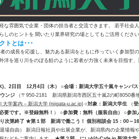
軽な雰囲気で企業・団体の担当者と交流できます。 若手社会
らしのヒントを 聞いたり業界研究の場としてもご活用くださ
クトとは･･･
、若者の成長を応援し、魅力ある新潟をともに作っていく参加型
外洋を巡り川をのぼる鮭のように若者が力強く未来を目指す、
水)、2日目 12月4日（木）
○会場：新潟大学五十嵐キャンパス
ラウンジ
（〒950-2181 新潟県新潟市西区五十嵐2の町8050番
案内 – 新潟大学 (niigata-u.ac.jp)
○対象：新潟大学生
（
登
必要です。※登録無料！
）
○参加費：無料（服装自由）
○参加
なり次第終了
★第１部
新潟で働こう！ 個別相談会
15：00～1
退場自由）
新潟日報社員や出展企業が、新潟県内の企業情報
報などをご案内します。
★第２部
にいがたCafe in 新潟大学