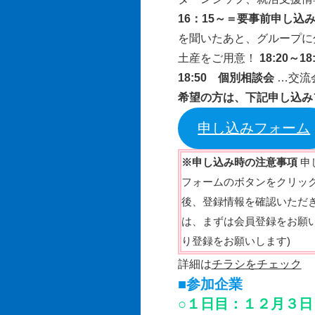
16：15～＝要事前申し込
を聞いたあと、グループに
土産をご用意！
18:20～
18:50 個別相談会
…交流
希望の方は、下記申し込み
申し込みフォーム
※申し込み時の注意事項
申
フォームのボタンをクリッ
後、登録情報を確認いただ
は、まずは会員登録をお願い
り登録をお願いします)
詳細は
チラシをチェック
■参加企業
○１日目：１２月３日