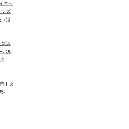
イネッ
ョンズ
ン
（港
社新潟
ーバル
金庫
潟市中央
5-