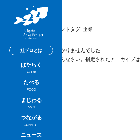
イベントタグ: 企業
鮭プロとは
見つかりませんでした
ごめんなさい。指定されたアーカイブ
はたらく
WORK
たべる
FOOD
まじわる
JOIN
つながる
CONNECT
ニュース