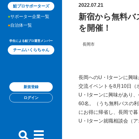
2022.07.21
鮭プロサポーターズ
新宿から無料バス
サポーター企業一覧
自治体一覧
を開催！
学生による鮭プロ運営メンバー
長岡市
チームいくらちゃん
長岡へのU・Iターンに興
交流イベントを8月10日
新規登録
U・Iターンに興味があり
ログイン
60名。（うち無料バスの
にお得に帰省し、長岡で暮
U・Iターン就職相談会（