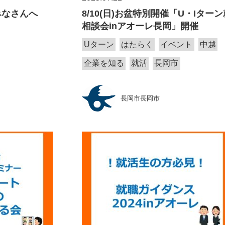
みなさんへ
8/10(日)お盆特別開催「U・Iター
相談会inアオーレ長岡」開催
Uターン
はたらく
イベント
中越
企業を知る
就活
長岡市
長岡市長岡市