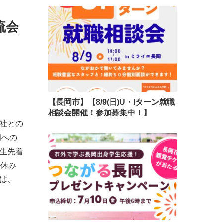
流会
【長岡市】【8/9(日)U・Iターン就職
相談会開催！参加募集中！】
0社との
岡への
学生先着
盆休み
は、