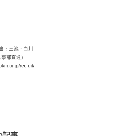
当：三池・白川
（人事部直通）
in.or.jp/recruit/
の記事