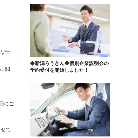
んな仕
◆新潟ろうきん◆個別企業説明会の
ｓに関
予約受付を開始しました！
回にご
させて