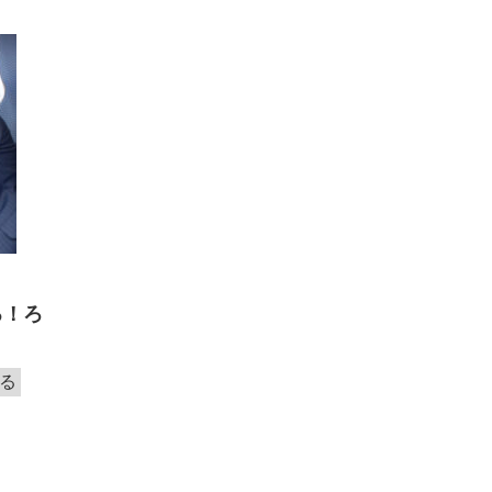
る！ろ
る