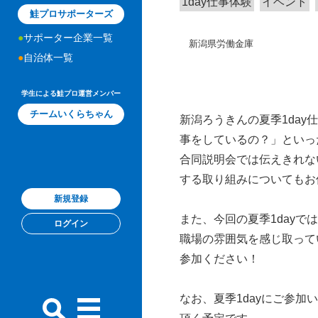
1day仕事体験
イベント
鮭プロサポーターズ
サポーター企業一覧
新潟県労働金庫
自治体一覧
学生による鮭プロ運営メンバー
チームいくらちゃん
新潟ろうきんの夏季1da
事をしているの？」といっ
合同説明会では伝えきれな
する取り組みについてもお
新規登録
また、今回の夏季1day
ログイン
職場の雰囲気を感じ取って
参加ください！
なお、夏季1dayにご参加