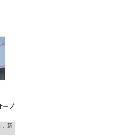
オープ
！
市、新