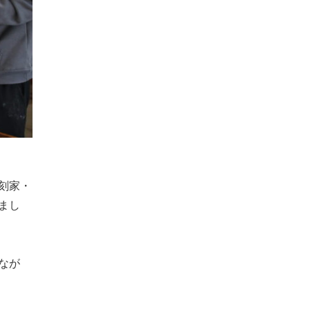
刻家・
まし
なが