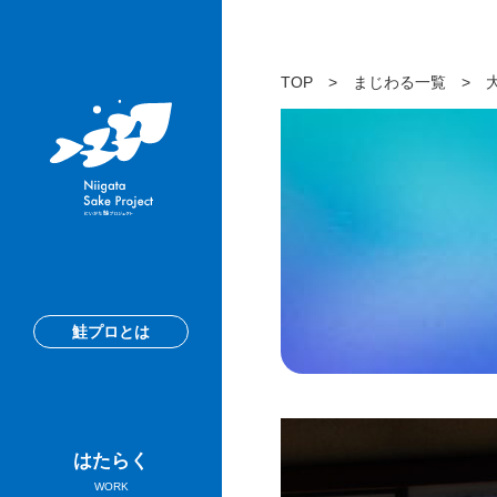
TOP
>
まじわる一覧
>
鮭プロとは
はたらく
WORK