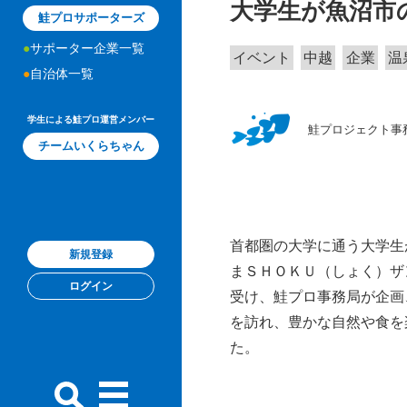
大学生が魚沼市
鮭プロサポーターズ
サポーター企業一覧
イベント
中越
企業
温
自治体一覧
学生による鮭プロ運営メンバー
鮭プロジェクト事
チームいくらちゃん
首都圏の大学に通う大学生
新規登録
まＳＨＯＫＵ（しょく）ザ
ログイン
受け、鮭プロ事務局が企画
を訪れ、豊かな自然や食を
た。