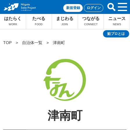
新規登録
ログイン
はたらく
たべる
まじわる
つながる
ニュース
WORK
FOOD
JOIN
CONNECT
NEWS
鮭プロとは
TOP
>
自治体一覧
>
津南町
津南町