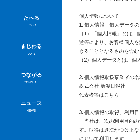
個人情報について
たべる
1. 個人情報・個人データ
FOOD
（1）「個人情報」とは、
述等により、お客様個人を
まじわる
きることとなるものを含む
JOIN
（2）個人データとは、個
つながる
2. 個人情報取扱事業者の名
CONNECT
株式会社 新潟日報社
代表者等はこちら
ニュース
NEWS
3. 個人情報の取得、利用目
当社は、次の利用目的の達
す。取得は適法かつ公正な
において利用します。