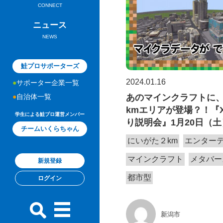
CONNECT
ニュース
NEWS
鮭プロサポーターズ
2024.01.16
サポーター企業一覧
自治体一覧
あのマインクラフトに
kmエリアが登場？！『
学生による鮭プロ運営メンバー
り説明会』1月20日（
チームいくらちゃん
にいがた２km
エンター
マインクラフト
メタバー
新規登録
都市型
ログイン
新潟市