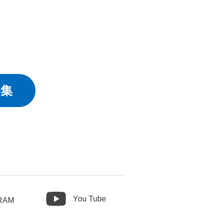
募集
You Tube
RAM