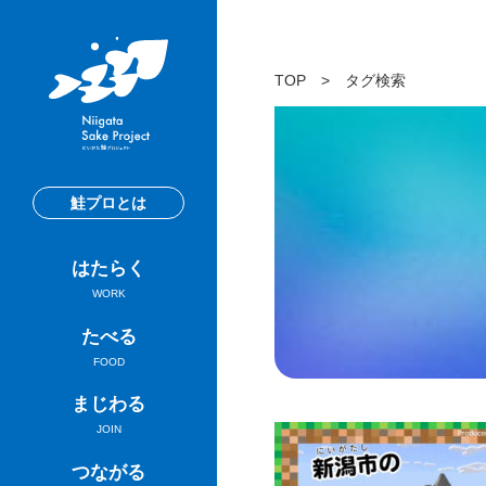
TOP
>
タグ検索
鮭プロとは
はたらく
WORK
たべる
FOOD
まじわる
JOIN
つながる