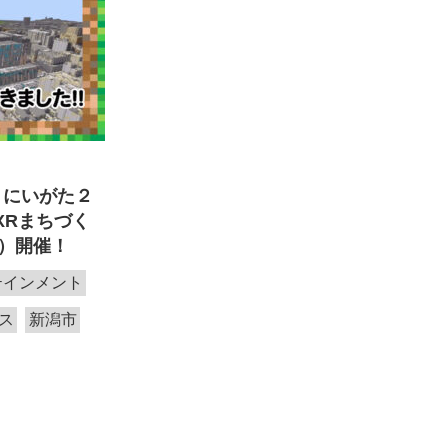
、にいがた２
XRまちづく
土）開催！
テインメント
ス
新潟市