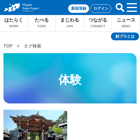
新規登録
ログイン
はたらく
たべる
まじわる
つながる
ニュース
WORK
FOOD
JOIN
CONNECT
NEWS
鮭プロとは
TOP
>
タグ検索
体験