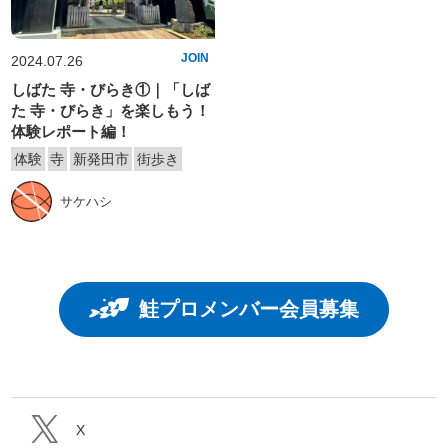
JOIN
2024.07.26
しばた 寺・びらき①｜「しば
た 寺・びらき」を楽しもう！
体験レポート編！
体験
寺
新発田市
街歩き
サケハシ
鮭プロメンバー会員募集
X