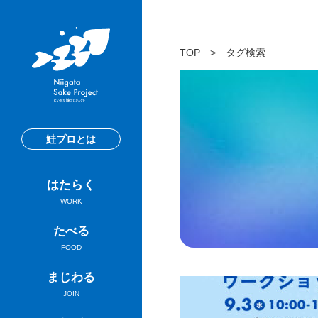
TOP
>
タグ検索
鮭プロとは
はたらく
WORK
たべる
FOOD
まじわる
JOIN