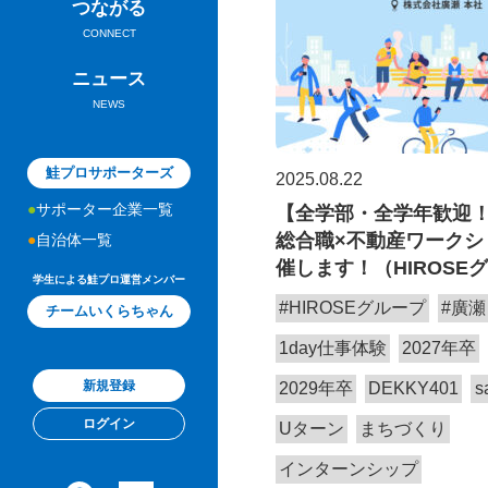
つながる
CONNECT
ニュース
NEWS
鮭プロサポーターズ
2025.08.22
サポーター企業一覧
【全学部・全学年歓迎
総合職×不動産ワークシ
自治体一覧
催します！（HIROSE
学生による鮭プロ運営メンバー
#HIROSEグループ
#廣瀬
チームいくらちゃん
1day仕事体験
2027年卒
新規登録
2029年卒
DEKKY401
s
ログイン
Uターン
まちづくり
インターンシップ