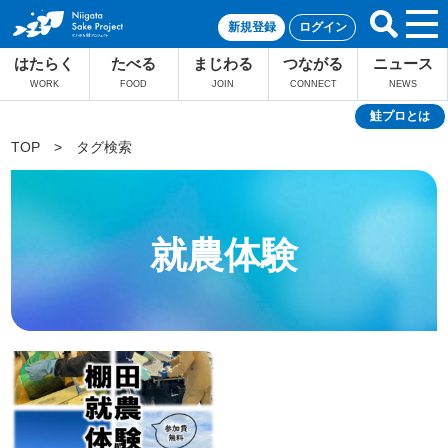
新規登録
ログイン
はたらく
たべる
まじわる
つながる
ニュース
WORK
FOOD
JOIN
CONNECT
NEWS
鮭プロとは
TOP
>
タグ検索
就農体験