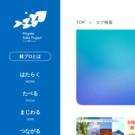
TOP
>
タグ検索
鮭プロとは
はたらく
WORK
たべる
FOOD
まじわる
JOIN
つながる