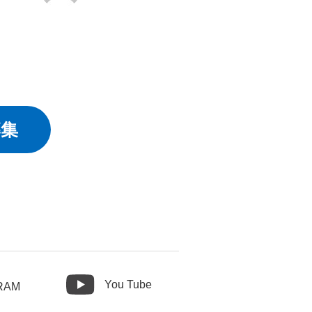
募集
You Tube
RAM