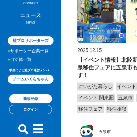
CONNECT
ニュース
NEWS
鮭プロサポーターズ
2025.12.15
サポーター企業一覧
自治体一覧
【イベント情報】北陸
県移住フェアに五泉市
学生による鮭プロ運営メンバー
す！
チームいくらちゃん
にいがた暮らし
イベント
イベント.関東圏
五泉市
新規登録
移住フェア
移住相談
ログイン
五泉市