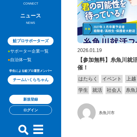
CONNECT
ニュース
NEWS
鮭プロサポーターズ
2026.01.19
サポーター企業一覧
【参加無料】糸魚川就
自治体一覧
催！
学生による鮭プロ運営メンバー
はたらく
イベント
上越
チームいくらちゃん
学生
就活
社会人
糸魚
新規登録
ログイン
糸魚川市