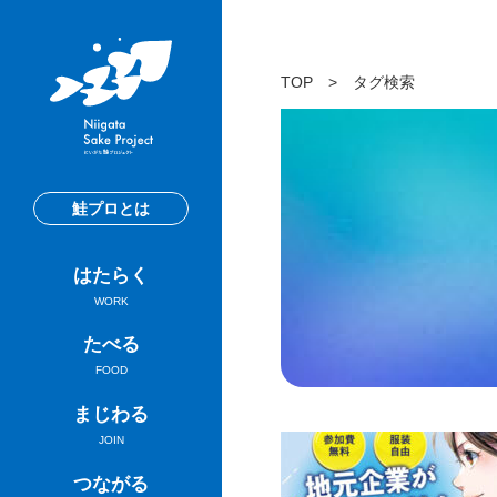
TOP
>
タグ検索
鮭プロとは
はたらく
WORK
たべる
FOOD
まじわる
JOIN
つながる