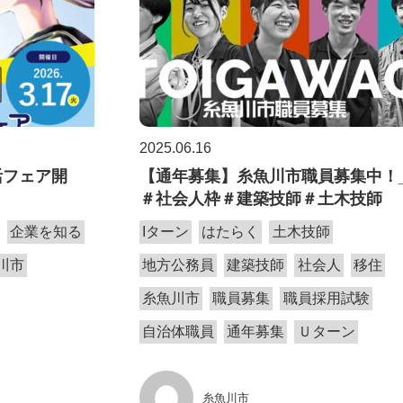
2025.06.16
活フェア開
【通年募集】糸魚川市職員募集中！
＃社会人枠＃建築技師＃土木技師
企業を知る
Iターン
はたらく
土木技師
川市
地方公務員
建築技師
社会人
移住
糸魚川市
職員募集
職員採用試験
自治体職員
通年募集
Ｕターン
糸魚川市