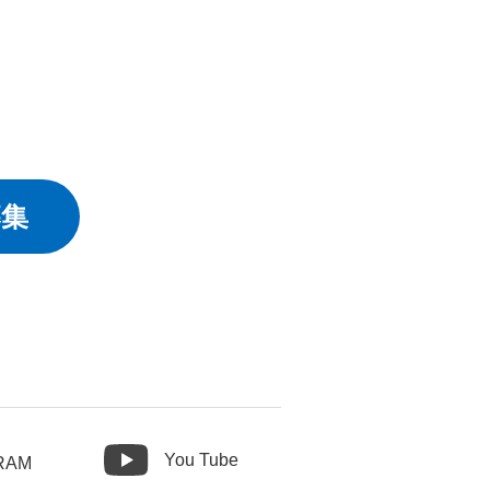
募集
You Tube
RAM