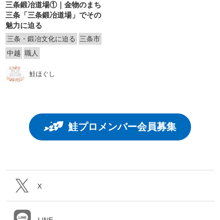
三条鍛冶道場①｜金物のまち
三条「三条鍛冶道場」でその
魅力に迫る
三条・鍛冶文化に迫る
三条市
中越
職人
鮭ほぐし
鮭プロメンバー会員募集
X
LINE