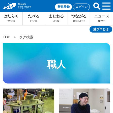
新規登録
ログイン
はたらく
たべる
まじわる
つながる
ニュース
WORK
FOOD
JOIN
CONNECT
NEWS
鮭プロとは
TOP
>
タグ検索
職人