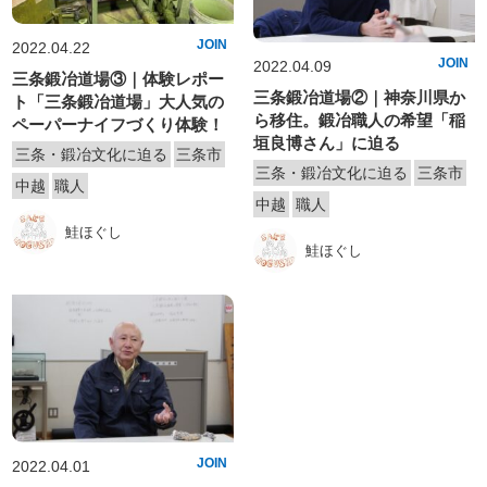
JOIN
2022.04.22
JOIN
2022.04.09
三条鍛冶道場③｜体験レポー
三条鍛冶道場②｜神奈川県か
ト「三条鍛冶道場」大人気の
ら移住。鍛冶職人の希望「稲
ペーパーナイフづくり体験！
垣良博さん」に迫る
三条・鍛冶文化に迫る
三条市
三条・鍛冶文化に迫る
三条市
中越
職人
中越
職人
鮭ほぐし
鮭ほぐし
JOIN
2022.04.01