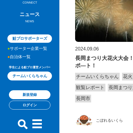
CONNECT
ニュース
NEWS
鮭プロサポーターズ
サポーター企業一覧
2024.09.06
自治体一覧
長岡まつり大花火大会
ポ―ト！
学生による鮭プロ運営メンバー
チームいくらちゃん
チームいくらちゃん
花火
観覧レポート
長岡まつり
新規登録
長岡市
ログイン
こぼれるいくら