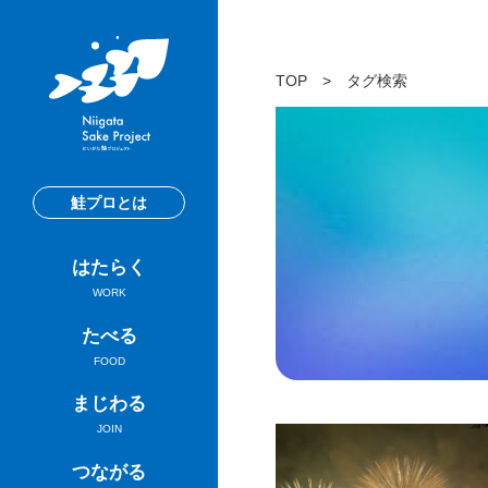
TOP
>
タグ検索
鮭プロとは
はたらく
WORK
たべる
FOOD
まじわる
JOIN
つながる