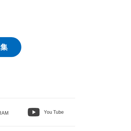
募集
You Tube
RAM