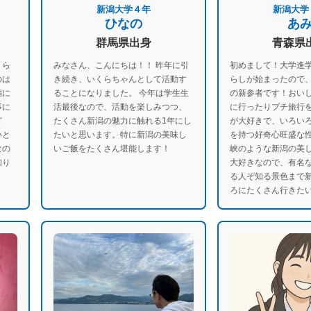
新潟大学４年
新潟大学
ひなの
あ
群馬県出身
青森県
くら
みなさん、こんにちは！！ 昨年に引
初めまして！大学進
のは
き続き、いくらちゃんとして活動す
らしが始まったので
潟に
ることになりました。 今年は学生生
の新参者です！おい
事に
活最後なので、活動を楽しみつつ、
に行ったりプチ旅行
ど
たくさん新潟の魅力に触れる1年にし
が大好きで、いろい
いと
たいと思います。特に新潟の美味し
を持つ好奇心旺盛な
なの
いご飯をたくさん堪能します！
峡のような新潟の美
知り
大好きなので、有名
る人ぞ知る景色まで
ろにたくさん行きた