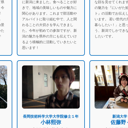
て県
に新潟に来ました。食べることが好
な顔を見せてくれます
。今
きで、地域の美味しいものや魅力に
の魅力を『にいがた
鮮
関心があります。これまで部活動や
ト』の活動でお伝え
し
アルバイトに取り組む中で、人と関
います。 若い世代の
の景
わることの大切さを学んできまし
暮らしたい！」と思
いた
た。今年が初めての参加ですが、新
う、新潟でしかでき
で
潟の魅力を県外の方にも伝えていけ
したいです。
るよう積極的に活動していきたいと
思います！
長岡技術科学大学大学院修士１年
新潟大学
小林熙弥
佐藤野