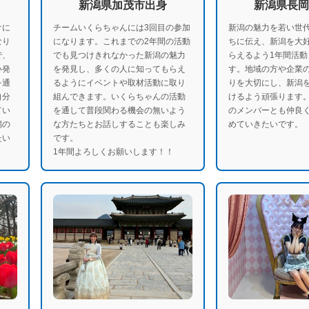
新潟県加茂市出身
新潟県長岡
けに
チームいくらちゃんには3回目の参加
新潟の魅力を若い世
なり
になります。これまでの2年間の活動
ちに伝え、新潟を大
で、
でも見つけきれなかった新潟の魅力
らえるよう1年間活動
い発
を発見し、多くの人に知ってもらえ
す。地域の方や企業
を通
るようにイベントや取材活動に取り
りを大切にし、新潟
自分
組んできます。いくらちゃんの活動
けるよう頑張ります
てい
を通して普段関わる機会の無いよう
のメンバーとも仲良
潟の
な方たちとお話しすることも楽しみ
めていきたいです。
たい
です。
1年間よろしくお願いします！！