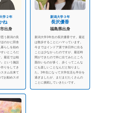
大学２年
新潟大学３年
かね
長沢優香
市出身
福島県出身
が思う新潟の良
新潟大学3年生の長沢優香です。最近
でほのかに田舎
は散歩することにハマっています。
人暮らしを始め
今まではインドア派で休日外に出る
やすいところだ
ことは少なかったのですが、最近時
す。最近では柏
間ができたので外に出てみたところ
ワ』という施設
面白いものが多く、歩くってこんな
ー作りをしてき
にも楽しいことなんだと知りまし
カスタム出来て
た。3年生になって大学生活も半分を
のでお勧めスポ
過ぎましたが、まだまだたくさんの
ことに挑戦していきたいです。