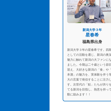
新潟大学３年
星春希
福島県出身
新潟大学３年の星春希です。四
としての活動を通じ、新潟の奥
魅力に触れて新潟の大ファンに
ました。今期は二十歳という節
迎え、大好きな新潟の「食」や
本酒」の魅力を、実体験を伴う
大の言葉で発信することに注力
す。次世代の「鮭」たちが誇り
てる新潟を目指し、熱意を持っ
動に励みます！！