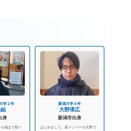
大学２年
新潟大学４年
美結
大野瑛広
出身
新潟市出身
から端まで様々
はじめまして、新メンバーの⼤野で