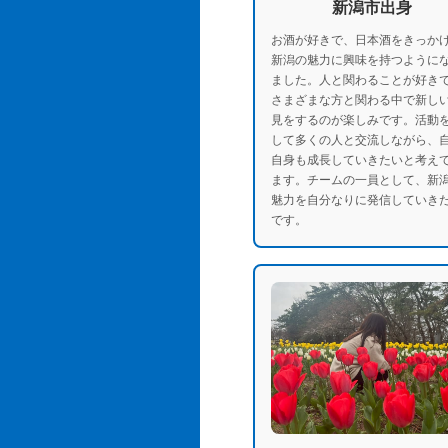
新潟市出身
お酒が好きで、日本酒をきっか
新潟の魅力に興味を持つように
ました。人と関わることが好き
さまざまな方と関わる中で新し
見をするのが楽しみです。活動
して多くの人と交流しながら、
自身も成長していきたいと考え
ます。チームの一員として、新
魅力を自分なりに発信していき
です。