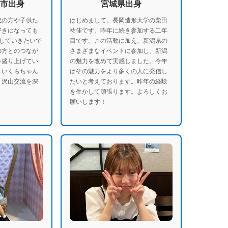
市出身
宮城県出身
代の方や子供た
はじめまして。長岡造形大学の柴田
好きになっても
祐佳です。昨年に続き参加する二年
していきたいで
目です。この活動に加え、新潟県の
の方とのつなが
さまざまなイベントに参加し、新潟
を盛り上げてい
の魅力を改めて実感しました。今年
。いくらちゃん
はその魅力をより多くの人に発信し
く沢山交流を深
たいと考えております。昨年の経験
を生かして頑張ります。よろしくお
願いします！