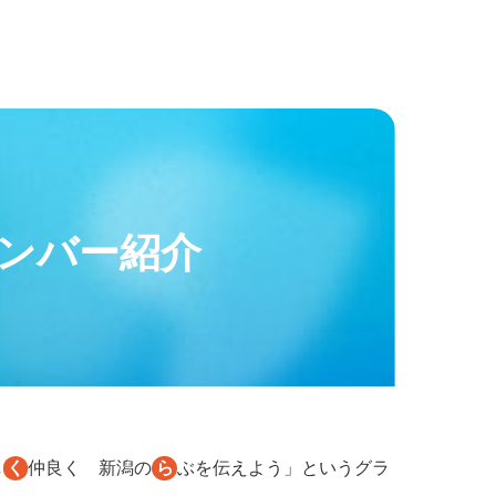
メンバー紹介
し
く
仲良く 新潟の
ら
ぶを伝えよう」というグラ