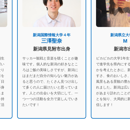
新潟国際情報大学４年
新潟県立大
三澤聖奈
M
新潟県見附市出身
新潟市
期生
サッカー観戦と音楽を聴くことが趣
ピカピカの大学1年生
深い
味です。個人的な新潟の好きなとこ
で進学先を県内にす
なり
ろはご飯の美味しさですが、新潟に
かを考えたときに、
目を
はまだまだ自分の知らない魅力があ
すさ、食のおいしさ
「日
ると思うので、たくさん見つけ出し
風景もある景観の豊
等身
て多くの人に届けたいと思っていま
れました。新潟は広
しま
す。人との出会いを大切にして、一
があまり訪れたこと
を持
つ一つの活動を全力で楽しんでいき
とを知り、大局的に
て活
たいです！
信します！