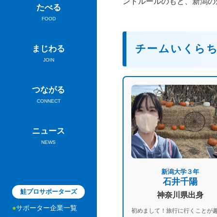
ンドルールのもと、新潟の
たべる
FOOD
チームいくら
まじわる
JOIN
つながる
CONNECT
ニュース
NEWS
新潟大学３年
石井千陽
鮭プロサポーターズ
神奈川県出身
サポーター企業一覧
初めまして！旅行に行くことが