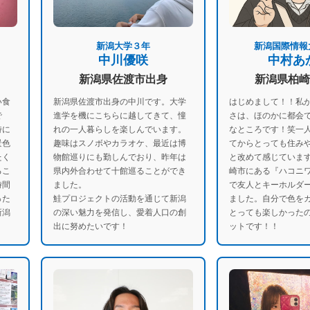
新潟大学３年
新潟国際情報
中川優咲
中村あ
新潟県佐渡市出身
新潟県柏崎
い食
新潟県佐渡市出身の中川です。大学
はじめまして！！私
で
進学を機にこちらに越してきて、憧
さは、ほのかに都会
特に
れの一人暮らしを楽しんでいます。
なところです！笑一
景色
趣味はスノボやカラオケ、最近は博
てからとっても住み
たく
物館巡りにも勤しんでおり、昨年は
と改めて感じていま
るこ
県内外合わせて十館巡ることができ
崎市にある『ハコニ
時間
ました。
で友人とキーホルダ
った
鮭プロジェクトの活動を通じて新潟
ました。自分で色を
新潟
の深い魅力を発信し、愛着人口の創
とっても楽しかった
！
出に努めたいです！
ットです！！