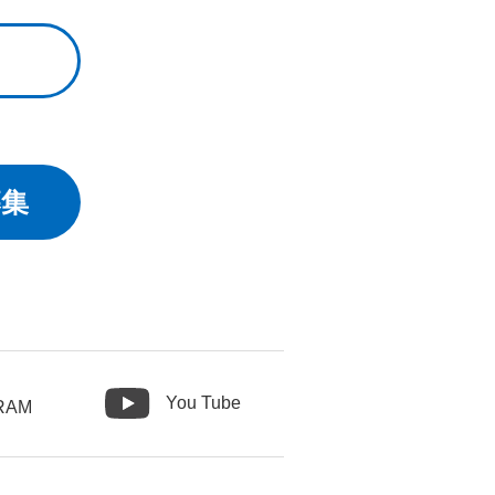
募集
You Tube
RAM