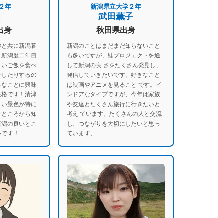
２年
新潟県立大学２年
み
武田薫子
出身
秋田県出身
学と共に新潟暮
新潟のことはまだまだ知らないこと
、新潟歴二年目
も多いですが、鮭プロジェクトを通
しいご飯を食べ
して新潟の良 さをたくさん発見し、
をしたりするの
発信していきたいです。好きなこと
ろなことに興味
は映画やアニメを見ること です。イ
性格です！清津
ンドアなタイプですが、今年は家族
しい景色が特に
や友達とたくさん旅行に行きたいと
なところから知
考え ています。たくさんの人と交流
新潟の良いとこ
し、つながりを大切にしたいと思っ
いです！
ています。