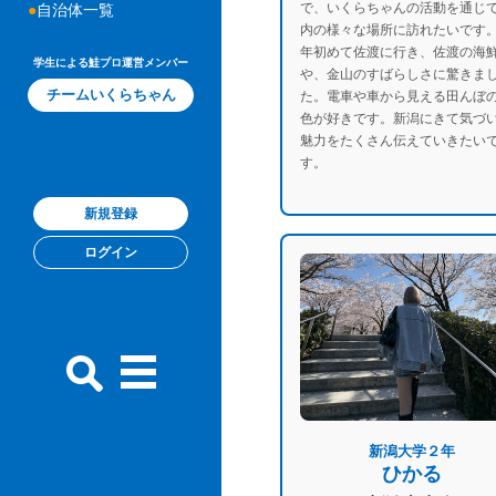
で、いくらちゃんの活動を通じ
自治体一覧
内の様々な場所に訪れたいです
年初めて佐渡に行き、佐渡の海
学生による鮭プロ運営メンバー
や、金山のすばらしさに驚きま
チームいくらちゃん
た。電車や車から見える田んぼ
色が好きです。新潟にきて気づ
魅力をたくさん伝えていきたい
す。
新規登録
ログイン
新潟大学２年
ひかる