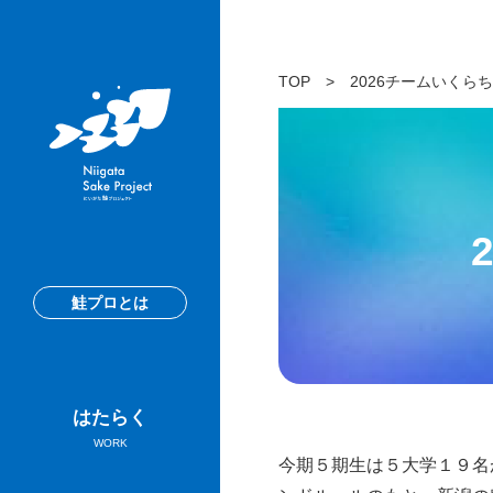
TOP
>
2026チームいくら
鮭プロとは
はたらく
WORK
今期５期生は５大学１９名