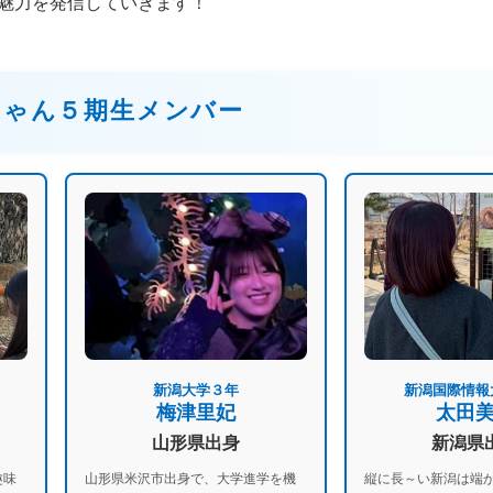
魅力を発信していきます！
ちゃん５期生メンバー
新潟大学３年
新潟国際情報
梅津里妃
太田
山形県出身
新潟県
趣味
山形県米沢市出身で、大学進学を機
縦に長～い新潟は端