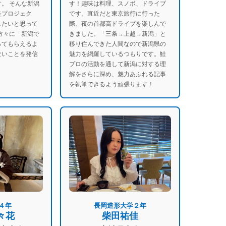
。 そんな新潟
す！趣味は料理、スノボ、ドライブ
鮭プロジェク
です。直近だと東京旅行に行った
したいと思って
際、夜の首都高ドライブを楽しんで
方々に「新潟で
きました。「三条→上越→新潟」と
ってもらえるよ
移り住んできた⼈間なので新潟県の
ないことを発信
魅力を網羅しているつもりです。鮭
プロの活動を通して新潟に対する理
解をさらに深め、魅力あふれる記事
を執筆できるよう頑張ります！
４年
長岡造形大学２年
々花
柴田祐佳