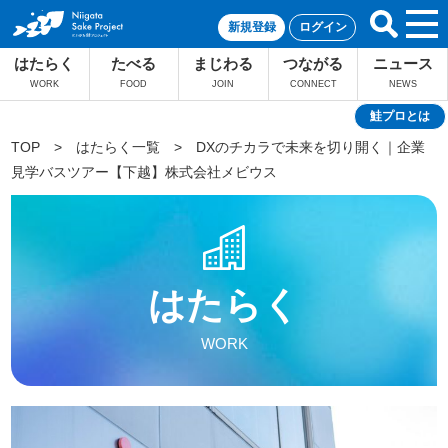
新規登録
ログイン
はたらく
たべる
まじわる
つながる
ニュース
WORK
FOOD
JOIN
CONNECT
NEWS
鮭プロとは
TOP
>
はたらく一覧
>
DXのチカラで未来を切り開く｜企業
見学バスツアー【下越】株式会社メビウス
はたらく
WORK