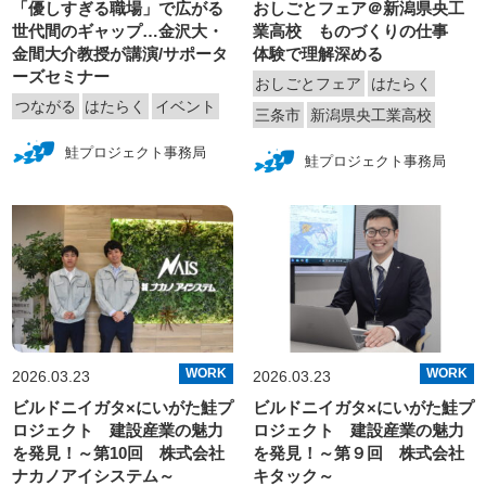
「優しすぎる職場」で広がる
おしごとフェア＠新潟県央工
世代間のギャップ…金沢大・
業高校 ものづくりの仕事
金間大介教授が講演/サポータ
体験で理解深める
ーズセミナー
おしごとフェア
はたらく
つながる
はたらく
イベント
三条市
新潟県央工業高校
鮭プロジェクト事務局
鮭プロジェクト事務局
WORK
WORK
2026.03.23
2026.03.23
ビルドニイガタ×にいがた鮭プ
ビルドニイガタ×にいがた鮭プ
ロジェクト 建設産業の魅力
ロジェクト 建設産業の魅力
を発見！～第10回 株式会社
を発見！～第９回 株式会社
ナカノアイシステム～
キタック～