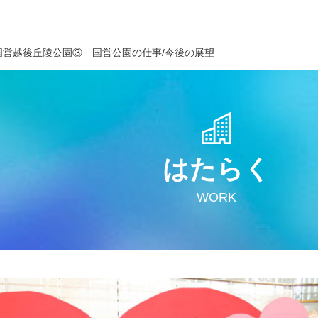
国営越後丘陵公園③ 国営公園の仕事/今後の展望
はたらく
WORK