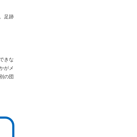
。足跡
できな
かがメ
別の団