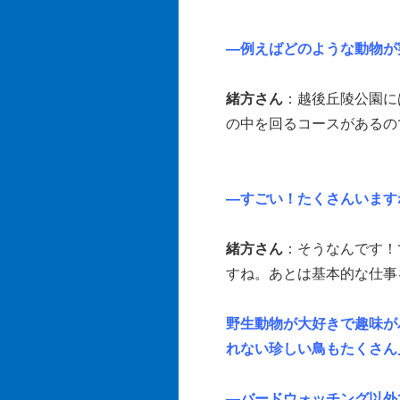
―例えばどのような動物が
緒方さん
：越後丘陵公園に
の中を回るコースがあるの
―すごい！たくさんいます
緒方さん
：そうなんです！
すね。あとは基本的な仕事
野生動物が大好きで趣味が
れない珍しい鳥もたくさん
―バードウォッチング以外