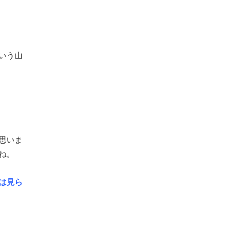
いう山
思いま
ね。
は見ら