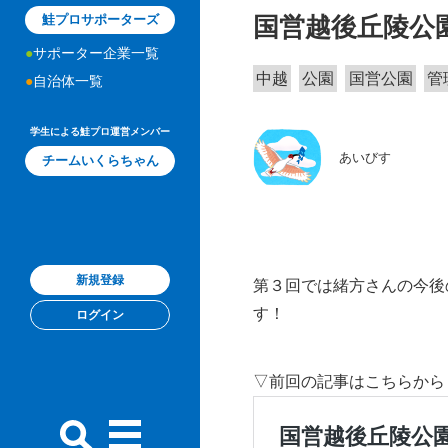
国営越後丘陵公
鮭プロサポーターズ
サポーター企業一覧
中越
公園
国営公園
管
自治体一覧
学生による鮭プロ運営メンバー
あいびす
チームいくらちゃん
新規登録
第３回では緒方さんの今後
す！
ログイン
▽前回の記事はこちらから