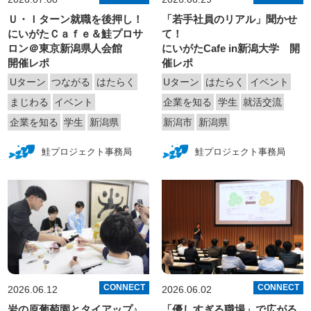
Ｕ・Ｉターン就職を後押し！
「若手社員のリアル」聞かせ
にいがたＣａｆｅ＆鮭プロサ
て！
ロン＠東京新潟県人会館
にいがたCafe in新潟大学 開
開催レポ
催レポ
Uターン
つながる
はたらく
Uターン
はたらく
イベント
まじわる
イベント
企業を知る
学生
就活交流
企業を知る
学生
新潟県
新潟市
新潟県
鮭プロジェクト事務局
鮭プロジェクト事務局
CONNECT
CONNECT
2026.06.12
2026.06.02
岩の原葡萄園とタイアップ♪
「優しすぎる職場」で広がる