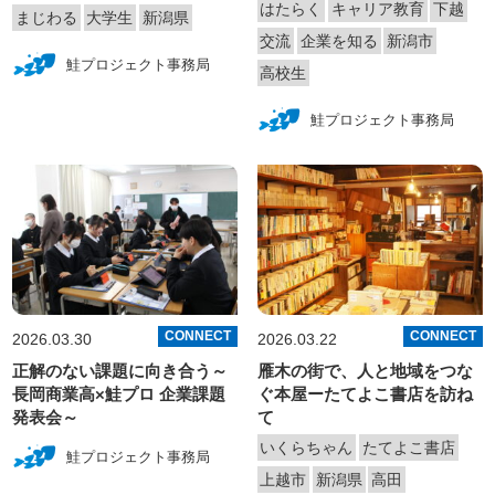
はたらく
キャリア教育
下越
まじわる
大学生
新潟県
交流
企業を知る
新潟市
鮭プロジェクト事務局
高校生
鮭プロジェクト事務局
CONNECT
CONNECT
2026.03.30
2026.03.22
正解のない課題に向き合う～
雁木の街で、人と地域をつな
長岡商業高×鮭プロ 企業課題
ぐ本屋ーたてよこ書店を訪ね
発表会～
て
いくらちゃん
たてよこ書店
鮭プロジェクト事務局
上越市
新潟県
高田