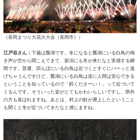
（長岡まつり大花火大会（長岡市））
江戸谷さん：
下越は瓢湖です。冬になると瓢湖にいる白鳥の鳴
き声が空から聞こえてきて、新潟にも冬が来たなと実感する瞬
間です。普通、田んぼにいる白鳥は近づくとすぐにパーッと逃
げちゃうんですけど、瓢湖にいる白鳥は逆に人間は安心できる
ということを知っているので「餌くださーい！」って近づいて
くるんです。そういった姿がとてもかわいらしいですし、県外
の方も喜ばれますね。あとは、村上の鮭が遡上したということ
も聞くと冬が近づいてきたなと感じますね。