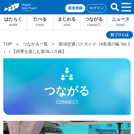
新規登録
ログイン
はたらく
たべる
まじわる
つながる
ニュース
WORK
FOOD
JOIN
CONNECT
NEWS
鮭プロとは
TOP
>
つながる一覧
>
新潟交通バスガイド（#友達の輪 Vol.2
）｜【四季を楽しむ新潟バス旅】
つながる
CONNECT