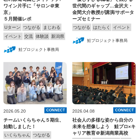
ワイン片手に「サロン＠東
世代間のギャップ…金沢大・
京」
金間大介教授が講演/サポータ
５月開催レポ
ーズセミナー
Uターン
つながる
まじわる
つながる
はたらく
イベント
イベント
交流
体験談
新潟県
鮭プロジェクト事務局
鮭プロジェクト事務局
CONNECT
CONNECT
2026.05.20
2026.04.08
チームいくらちゃん５期生、
社会人の多様な姿から自分の
始動しました！
未来を想像しよう 鮭プロ×キ
ャリア教育＠新潟商業高校
いくらちゃん
つながる