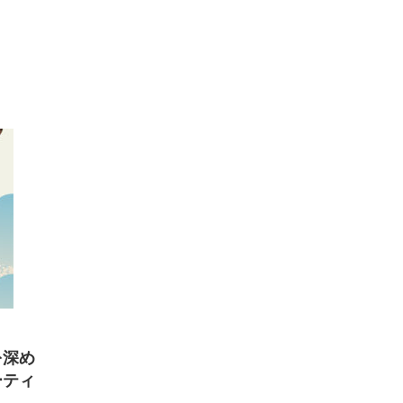
を深め
ーティ