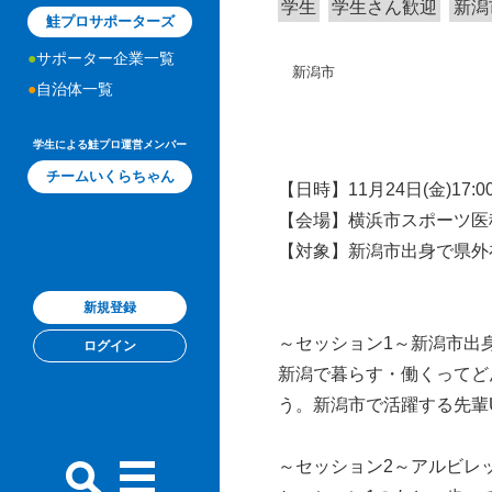
学生
学生さん歓迎
新潟
鮭プロサポーターズ
サポーター企業一覧
新潟市
自治体一覧
学生による鮭プロ運営メンバー
チームいくらちゃん
【日時】11月24日(金)17:00
【会場】横浜市スポーツ医
【対象】新潟市出身で県外
新規登録
～セッション1～新潟市出
ログイン
新潟で暮らす・働くってど
う。新潟市で活躍する先輩
～セッション2～アルビレ