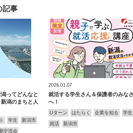
の記事
2026.01.07
新潟ってどんなと
就活する学生さん＆保護者のみな
！新潟のまちと人
へ！
Uターン
はたらく
企業を知る
学生
ト
学生
新潟市
就活
新潟市
圏交流会