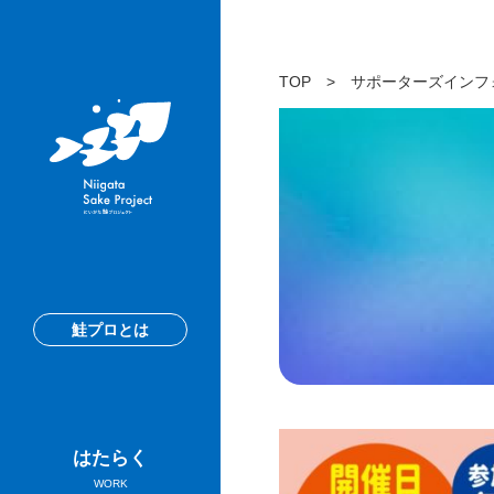
TOP
>
サポーターズインフ
鮭プロとは
はたらく
WORK