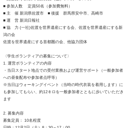
■ 参加人数 定員50名（参加費無料）
■ 主 催 新潟県佐渡市 ■ 後援 群馬県安中市、高崎市
■ 運 営 新潟日報社
■ 協 力 (一社)佐渡を世界遺産にする会、佐渡を世界遺産にする新
潟の会
佐渡を世界遺産にする首都圏の会、他協力団体
〈学生ボランティアの募集について〉
1. 運営ボランティアの内容
・当日スタート地点での受付業務および運営サポート（一般参加者
への昼食配布や参加者点呼等）
※当日はウォーキングイベント（当時の時代衣装を着用します）に
も参加してもらい、約12キロを一般参加者とともに歩いていただき
ます
2. 募集内容
募集定員： 10名程度
日時：12月2日（土）8：30～17：00