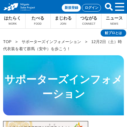
新規登録
ログイン
はたらく
たべる
まじわる
つながる
ニュース
WORK
FOOD
JOIN
CONNECT
NEWS
鮭プロとは
TOP
>
サポーターズインフォメーション
>
12月2日（土）時
代衣装を着て群馬（安中）を歩こう！
サポーターズインフォメ
ーション