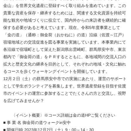
金山」を世界文化遺産に登録すべく取り組みを進めています。この
貴重な資産を保存・継承するためには、関連する文化資源を持続可
能な観光や地域づくりに役立て、国内外からの来訪者を継続的に確
保する必要があると考えています。現在、令和5年度事業として
「金の道」（通称：御金荷（おかねに）の道）沿線（佐渡～江戸）
宿場地域との交流促進を図る事業を実施しています。本事業内にて
各沿線で宿場町として栄えた新潟県出雲崎町、群馬県安中市、東京
都内で「御金荷の道」をＰＲするとともに、各地域間の交流人口の
拡大と歴史文化の継承を目的として、それぞれの地域・文化に触れ
るコースを歩くウォーキングイベントを開催しています。
12月２日（土）の群馬県安中市での実施にあたり、運営のサポート
として学生ボランティアを募集します。世界遺産登録を目指す佐渡
市のイベントの運営に参加することでたくさんの方と交流し、視野
を広げてみませんか？
〈イベント概要〉※コース詳細は金の道HPご覧ください
■ 事 業 名 御金荷の道ウォークin安中
■ 開催日時 2023年12月2日（土）9：00～14：30