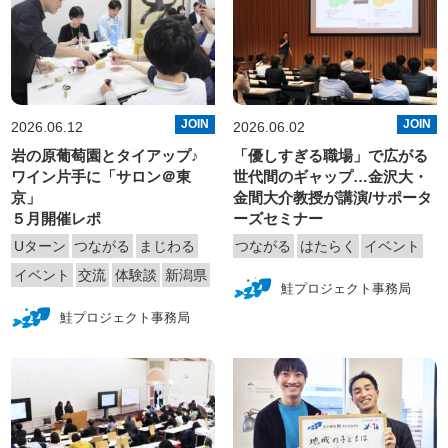
JOIN
JOIN
2026.06.12
2026.06.02
岩の原葡萄園とタイアップ♪
「優しすぎる職場」で広がる
ワイン片手に「サロン＠東
世代間のギャップ…金沢大・
京」
金間大介教授が講演/サポータ
５月開催レポ
ーズセミナー
Uターン
つながる
まじわる
つながる
はたらく
イベント
イベント
交流
体験談
新潟県
鮭プロジェクト事務局
鮭プロジェクト事務局