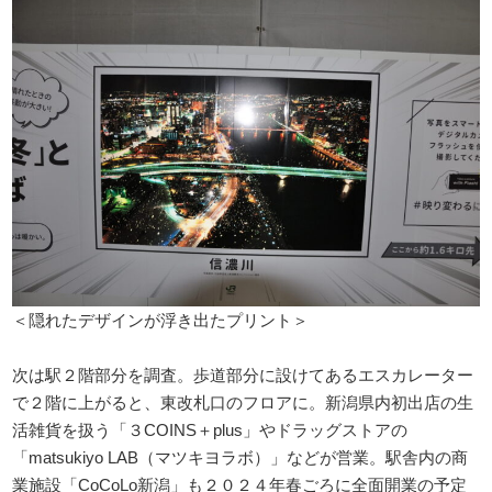
＜隠れたデザインが浮き出たプリント＞
次は駅２階部分を調査。歩道部分に設けてあるエスカレーター
で２階に上がると、東改札口のフロアに。新潟県内初出店の生
活雑貨を扱う「３COINS＋plus」やドラッグストアの
「matsukiyo LAB（マツキヨラボ）」などが営業。駅舎内の商
業施設「CoCoLo新潟」も２０２４年春ごろに全面開業の予定