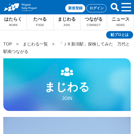
新規登録
ログイン
はたらく
たべる
まじわる
つながる
ニュース
WORK
FOOD
JOIN
CONNECT
NEWS
鮭プロとは
TOP
>
まじわる一覧
>
「ＪＲ新潟駅」探検してみた 万代と
駅南つながる
まじわる
JOIN