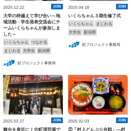
JOIN
JOIN
2025.12.22
2025.04.18
大学の枠越えて学び合い～地
いくらちゃん３期生修了式
域活動・学生発表交流会にチ
いくらちゃん
まじわる
ームいくらちゃんが参加しま
大学生
新潟県
した～
いくらちゃん
つながる
鮭プロジェクト事務局
まじわる
大学生
新潟県
鮭プロジェクト事務局
JOIN
JOIN
2025.03.27
2025.02.03
舞台を身近に！古町演芸場で
②「村上どんぶり合戦」—村