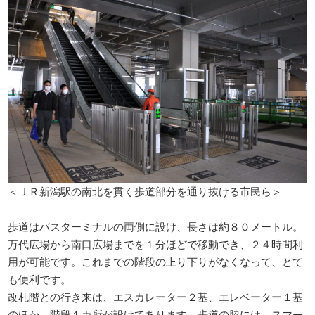
＜ＪＲ新潟駅の南北を貫く歩道部分を通り抜ける市民ら＞
歩道はバスターミナルの両側に設け、長さは約８０メートル。
万代広場から南口広場までを１分ほどで移動でき、２４時間利
用が可能です。これまでの階段の上り下りがなくなって、とて
も便利です。
改札階との行き来は、エスカレーター２基、エレベーター１基
のほか、階段１カ所が設けてあります。歩道の脇には、スマー