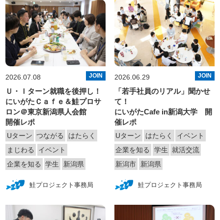
JOIN
JOIN
2026.07.08
2026.06.29
Ｕ・Ｉターン就職を後押し！
「若手社員のリアル」聞かせ
にいがたＣａｆｅ＆鮭プロサ
て！
ロン＠東京新潟県人会館
にいがたCafe in新潟大学 開
開催レポ
催レポ
Uターン
つながる
はたらく
Uターン
はたらく
イベント
まじわる
イベント
企業を知る
学生
就活交流
企業を知る
学生
新潟県
新潟市
新潟県
鮭プロジェクト事務局
鮭プロジェクト事務局