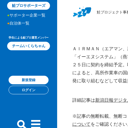
鮭プロサポーターズ
鮭プロジェクト事
サポーター企業一覧
自治体一覧
学生による鮭プロ運営メンバー
チームいくらちゃん
ＡＩＲＭＡＮ（エアマン、
「イーエヌシステム」（燕
２５日に契約を締結予定。
によると、高所作業車の国
新規登録
発に取り組むなどして収益
ログイン
詳細記事は
新潟日報デジタ
※記事の無断転載、無断コ
について
をご確認ください