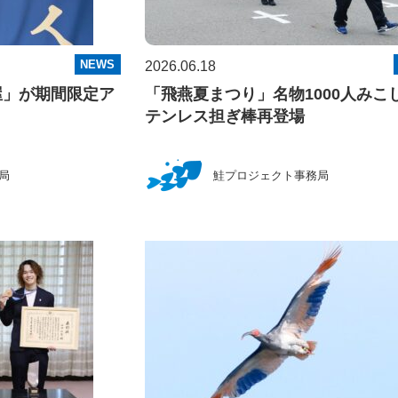
NEWS
2026.06.18
屋」が期間限定ア
「飛燕夏まつり」名物1000人みこ
テンレス担ぎ棒再登場
局
鮭プロジェクト事務局