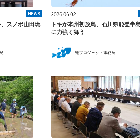
NEWS
2026.06.02
手、スノボ山田琉
トキが本州初放鳥、石川県能登半
に力強く舞う
局
鮭プロジェクト事務局