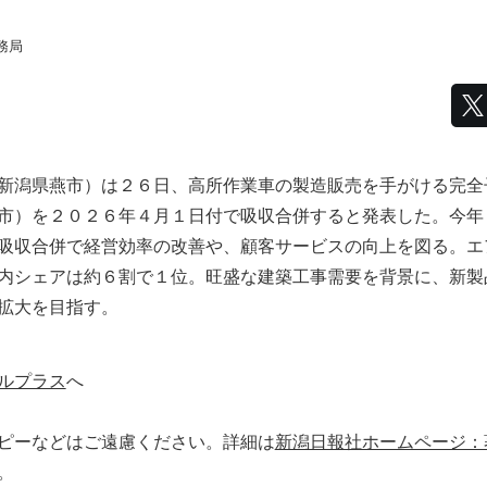
務局
新潟県燕市）は２６日、高所作業車の製造販売を手がける完全
市）を２０２６年４月１日付で吸収合併すると発表した。今年
吸収合併で経営効率の改善や、顧客サービスの向上を図る。エ
内シェアは約６割で１位。旺盛な建築工事需要を背景に、新製
拡大を目指す。
ルプラス
へ
ピーなどはご遠慮ください。詳細は
新潟日報社ホームページ：
。