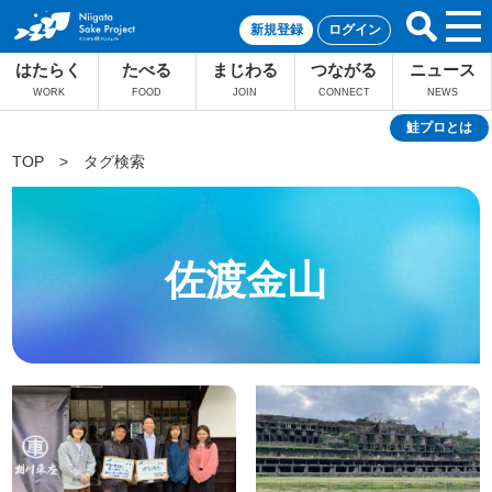
新規登録
ログイン
はたらく
たべる
まじわる
つながる
ニュース
WORK
FOOD
JOIN
CONNECT
NEWS
鮭プロとは
TOP
>
タグ検索
佐渡金山