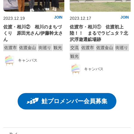
JOIN
JOIN
2023.12.19
2023.12.17
佐渡・相川② 相川のまちづ
佐渡市・相川① 佐渡初上
くり 原田光さん/伊藤幹太さ
陸！！ まるでラピュタ？北
ん
沢浮遊選鉱場跡
佐渡市
佐渡金山
街巡り
観光
交流
佐渡市
佐渡金山
街巡り
観光
キャンバス
キャンバス
鮭プロメンバー会員募集