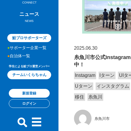
CONNECT
ニュース
NEWS
鮭プロサポーターズ
サポーター企業一覧
2025.06.30
自治体一覧
糸魚川市公式Instagr
中！
学生による鮭プロ運営メンバー
チームいくらちゃん
Instagram
Iターン
UIタ
Uターン
インスタグラム
新規登録
移住
糸魚川
ログイン
糸魚川市