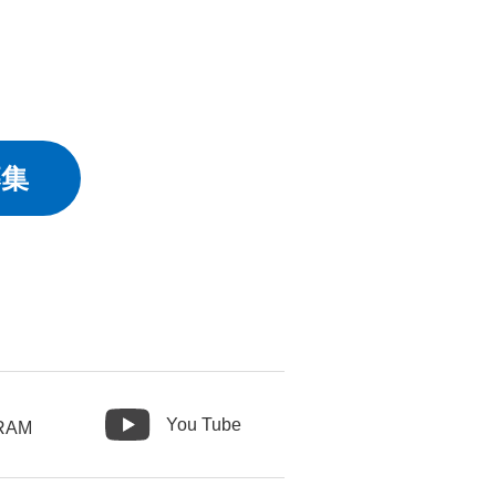
募集
You Tube
RAM