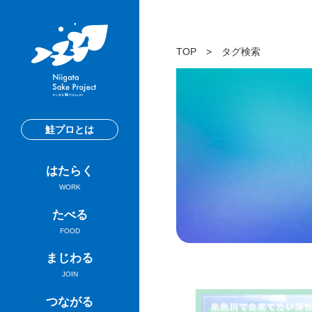
TOP
>
タグ検索
鮭プロとは
はたらく
WORK
たべる
FOOD
まじわる
JOIN
つながる