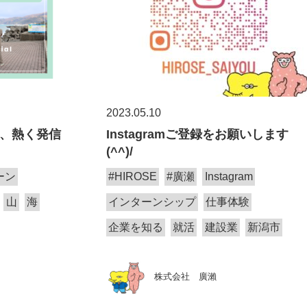
2023.05.10
am、熱く発信
Instagramご登録をお願いします
(^^)/
ーン
#HIROSE
#廣瀬
Instagram
山
海
インターンシップ
仕事体験
企業を知る
就活
建設業
新潟市
株式会社 廣瀨