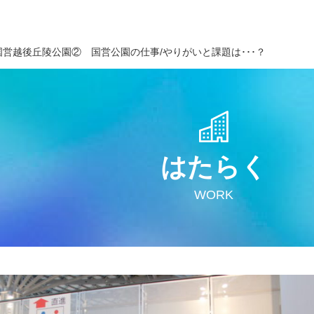
国営越後丘陵公園② 国営公園の仕事/やりがいと課題は･･･？
はたらく
WORK