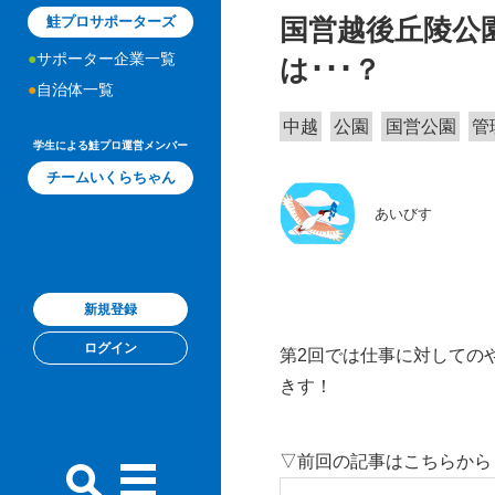
国営越後丘陵公
鮭プロサポーターズ
サポーター企業一覧
は･･･？
自治体一覧
中越
公園
国営公園
管
学生による鮭プロ運営メンバー
チームいくらちゃん
あいびす
新規登録
ログイン
第2回では仕事に対しての
きす！
▽前回の記事はこちらから