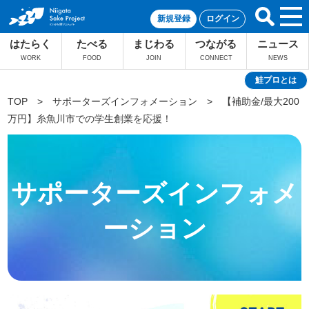
新規登録
ログイン
はたらく
たべる
まじわる
つながる
ニュース
WORK
FOOD
JOIN
CONNECT
NEWS
鮭プロとは
TOP
>
サポーターズインフォメーション
>
【補助金/最大200
万円】糸魚川市での学生創業を応援！
サポーターズインフォメ
ーション