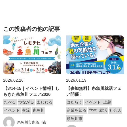
この投稿者の他の記事
2026.02.26
2026.01.19
【3/14-15｜イベント情報】し
【参加無料】糸魚川就活フェ
もきた糸魚川フェア2026
ア開催！
たべる
つながる
まじわる
はたらく
イベント
上越
イベント
交流
糸魚川
企業を知る
学生
就活
社会人
糸魚川市
糸魚川市糸魚川市