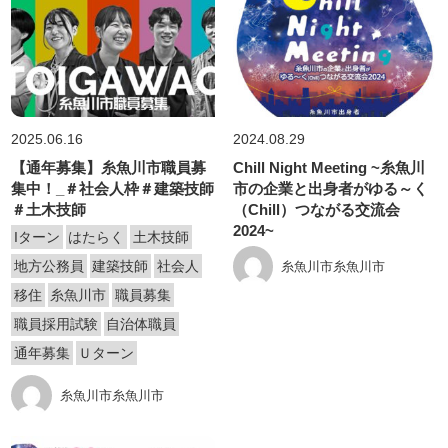
2025.06.16
2024.08.29
【通年募集】糸魚川市職員募
Chill Night Meeting ~糸魚川
集中！_＃社会人枠＃建築技師
市の企業と出身者がゆる～く
＃土木技師
（Chill）つながる交流会
2024~
Iターン
はたらく
土木技師
地方公務員
建築技師
社会人
糸魚川市糸魚川市
移住
糸魚川市
職員募集
職員採用試験
自治体職員
通年募集
Ｕターン
糸魚川市糸魚川市