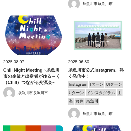
糸魚川市糸魚川市
2025.08.07
2025.06.30
Chill Night Meeting ~糸魚川
糸魚川市公式Instagram、熱
市の企業と出身者がゆる～く
く発信中！
（Chill）つながる交流会~
Instagram
Iターン
UIターン
Uターン
インスタグラム
山
糸魚川市糸魚川市
海
移住
糸魚川
糸魚川市糸魚川市