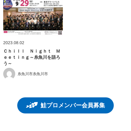
2023.08.02
Ｃｈｉｌｌ Ｎｉｇｈｔ Ｍ
ｅｅｔｉｎｇ～糸魚川を語ろ
う～
糸魚川市糸魚川市
鮭プロメンバー会員募集