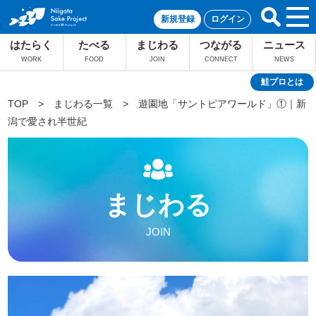
新規登録
ログイン
はたらく
たべる
まじわる
つながる
ニュース
WORK
FOOD
JOIN
CONNECT
NEWS
鮭プロとは
TOP
>
まじわる一覧
>
遊園地「サントピアワールド」①｜新
潟で愛され半世紀
まじわる
JOIN