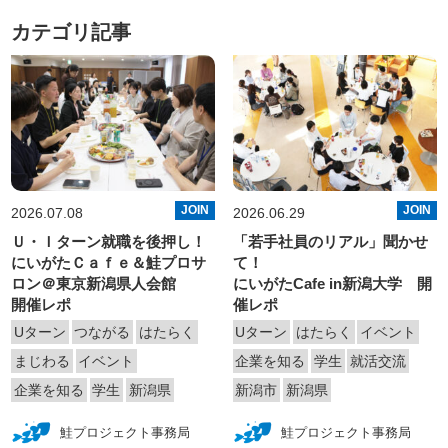
カテゴリ記事
JOIN
JOIN
2026.07.08
2026.06.29
Ｕ・Ｉターン就職を後押し！
「若手社員のリアル」聞かせ
にいがたＣａｆｅ＆鮭プロサ
て！
ロン＠東京新潟県人会館
にいがたCafe in新潟大学 開
開催レポ
催レポ
Uターン
つながる
はたらく
Uターン
はたらく
イベント
まじわる
イベント
企業を知る
学生
就活交流
企業を知る
学生
新潟県
新潟市
新潟県
鮭プロジェクト事務局
鮭プロジェクト事務局