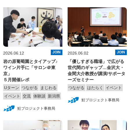
JOIN
JOIN
2026.06.12
2026.06.02
岩の原葡萄園とタイアップ♪
「優しすぎる職場」で広がる
ワイン片手に「サロン＠東
世代間のギャップ…金沢大・
京」
金間大介教授が講演/サポータ
５月開催レポ
ーズセミナー
Uターン
つながる
まじわる
つながる
はたらく
イベント
イベント
交流
体験談
新潟県
鮭プロジェクト事務局
鮭プロジェクト事務局