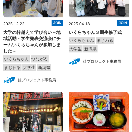
JOIN
JOIN
2025.12.22
2025.04.18
大学の枠越えて学び合い～地
いくらちゃん３期生修了式
域活動・学生発表交流会にチ
いくらちゃん
まじわる
ームいくらちゃんが参加しま
大学生
新潟県
した～
いくらちゃん
つながる
鮭プロジェクト事務局
まじわる
大学生
新潟県
鮭プロジェクト事務局