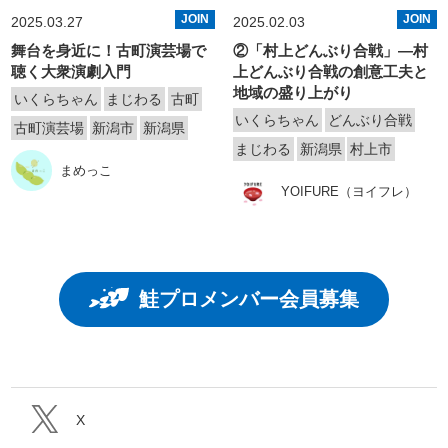
JOIN
JOIN
2025.03.27
2025.02.03
舞台を身近に！古町演芸場で
②「村上どんぶり合戦」—村
聴く大衆演劇入門
上どんぶり合戦の創意工夫と
地域の盛り上がり
いくらちゃん
まじわる
古町
いくらちゃん
どんぶり合戦
古町演芸場
新潟市
新潟県
まじわる
新潟県
村上市
まめっこ
YOIFURE（ヨイフレ）
鮭プロメンバー会員募集
X