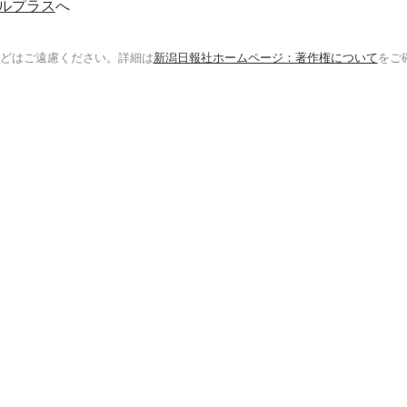
ルプラス
へ
どはご遠慮ください。詳細は
新潟日報社ホームページ：著作権について
をご