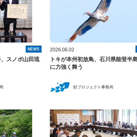
NEWS
2026.06.02
手、スノボ山田琉
トキが本州初放鳥、石川県能登半
に力強く舞う
局
鮭プロジェクト事務局