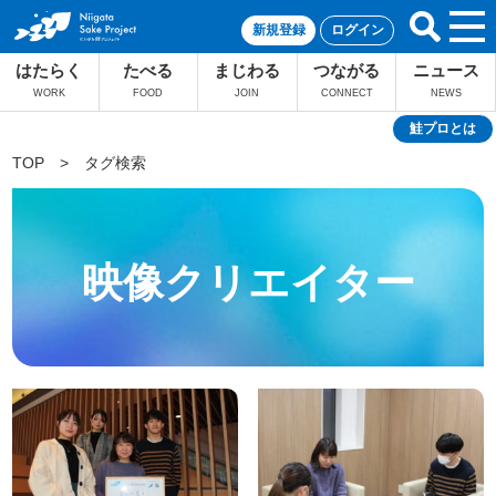
新規登録
ログイン
はたらく
たべる
まじわる
つながる
ニュース
WORK
FOOD
JOIN
CONNECT
NEWS
鮭プロとは
TOP
>
タグ検索
映像クリエイター