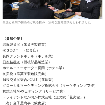
生徒と企業の担当者が机を囲み、活発な意見交換も行われました
【参加企業】
岩塚製菓㈱
（米菓等製造業）
㈱ＧOOＴｈ（飲食店）
長岡グランドホテル（ホテル業）
日本精機㈱
（機械部品製造業）
ホテルニューオータニ長岡（ホテル業）
㈱美松（洋菓子製造販売業）
越後交通㈱乗合バス課
（運輸業）
グローカルマーケティング株式会社（マーケティング支援）
株式会社M-ウェディング（サービス業）
トライデントながおか株式会社（道の駅「花火館」）
（有）金子屋商事（飲食店）