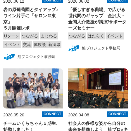
CONNECT
CONNECT
2026.06.12
2026.06.02
岩の原葡萄園とタイアップ♪
「優しすぎる職場」で広がる
ワイン片手に「サロン＠東
世代間のギャップ…金沢大・
京」
金間大介教授が講演/サポータ
５月開催レポ
ーズセミナー
Uターン
つながる
まじわる
つながる
はたらく
イベント
イベント
交流
体験談
新潟県
鮭プロジェクト事務局
鮭プロジェクト事務局
CONNECT
CONNECT
2026.05.20
2026.04.08
チームいくらちゃん５期生、
社会人の多様な姿から自分の
始動しました！
未来を想像しよう 鮭プロ×キ