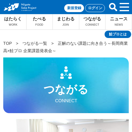
新規登録
ログイン
はたらく
たべる
まじわる
つながる
ニュース
WORK
FOOD
JOIN
CONNECT
NEWS
鮭プロとは
TOP
>
つながる一覧
>
正解のない課題に向き合う～長岡商業
高×鮭プロ 企業課題発表会～
つながる
CONNECT