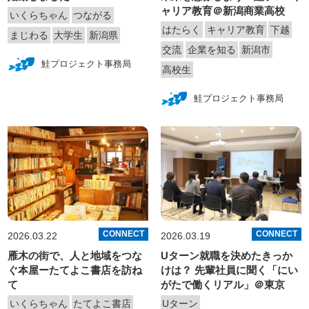
ャリア教育＠新潟商業高校
いくらちゃん
つながる
はたらく
キャリア教育
下越
まじわる
大学生
新潟県
交流
企業を知る
新潟市
鮭プロジェクト事務局
高校生
鮭プロジェクト事務局
CONNECT
CONNECT
2026.03.22
2026.03.19
雁木の街で、人と地域をつな
Uターン就職を決めたきっか
ぐ本屋ーたてよこ書店を訪ね
けは？ 先輩社員に聞く「にい
て
がたで働くリアル」＠東京
いくらちゃん
たてよこ書店
Uターン