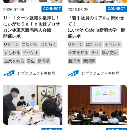
CONNECT
CONNECT
2026.07.08
2026.06.29
Ｕ・Ｉターン就職を後押し！
「若手社員のリアル」聞かせ
にいがたＣａｆｅ＆鮭プロサ
て！
ロン＠東京新潟県人会館
にいがたCafe in新潟大学 開
開催レポ
催レポ
Uターン
つながる
はたらく
Uターン
はたらく
イベント
まじわる
イベント
企業を知る
学生
就活交流
企業を知る
学生
新潟県
新潟市
新潟県
鮭プロジェクト事務局
鮭プロジェクト事務局