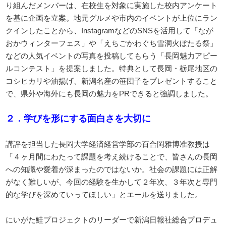
り組んだメンバーは、在校生を対象に実施した校内アンケート
を基に企画を立案。地元グルメや市内のイベントが上位にラン
クインしたことから、InstagramなどのSNSを活用して「なが
おかウィンターフェス」や「えちごかわぐち雪洞火ぼたる祭」
などの人気イベントの写真を投稿してもらう「長岡魅力アピー
ルコンテスト」を提案しました。特典として長岡・栃尾地区の
コシヒカリや油揚げ、新潟名産の笹団子をプレゼントすること
で、県外や海外にも長岡の魅力をPRできると強調しました。
２．学びを形にする面白さを大切に
講評を担当した長岡大学経済経営学部の百合岡雅博准教授は
「４ヶ月間にわたって課題を考え続けることで、皆さんの長岡
への知識や愛着が深まったのではないか。社会の課題には正解
がなく難しいが、今回の経験を生かして２年次、３年次と専門
的な学びを深めていってほしい」とエールを送りました。
にいがた鮭プロジェクトのリーダーで新潟日報社総合プロデュ