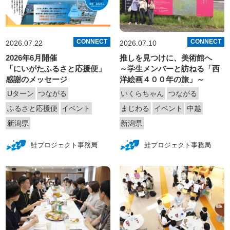
CONNECT
CONNECT
2026.07.22
2026.07.10
2026年6月開催
推しを見つけに、美術館へ
「にいがたふるさと応援便」
～学生メンバーと訪ねる「西
感謝のメッセージ
洋絵画４００年の旅」～
Uターン
つながる
いくらちゃん
つながる
ふるさと応援便
イベント
まじわる
イベント
中越
新潟県
新潟県
鮭プロジェクト事務局
鮭プロジェクト事務局