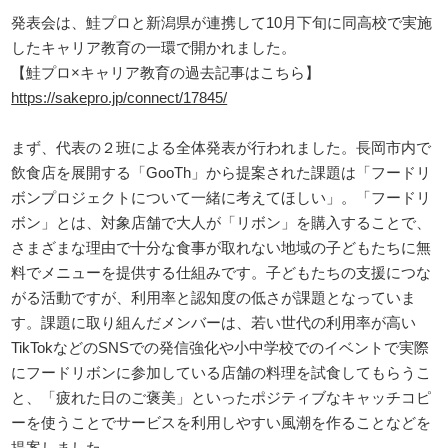
発表会は、鮭プロと新潟県が連携して10月下旬に同高校で実施
したキャリア教育の一環で開かれました。
【鮭プロ×キャリア教育の過去記事はこちら】
https://sakepro.jp/connect/17845/
まず、代表の２班による全体発表が行われました。長岡市内で
飲食店を展開する「GooTh」から提案された課題は「フードリ
ボンプロジェクトについて一緒に考えてほしい」。「フードリ
ボン」とは、対象店舗で大人が「リボン」を購入することで、
さまざまな理由で十分な食事が取れない地域の子どもたちに無
料でメニューを提供する仕組みです。子どもたちの支援につな
がる活動ですが、利用率と認知度の低さが課題となっていま
す。課題に取り組んだメンバーは、若い世代の利用率が高い
TikTokなどのSNSでの発信強化や小中学校でのイベントで実際
にフードリボンに参加している店舗の料理を試食してもらうこ
と、「疲れた日のご褒美」といったポジティブなキャッチコピ
ーを使うことでサービスを利用しやすい風潮を作ることなどを
提案しました。