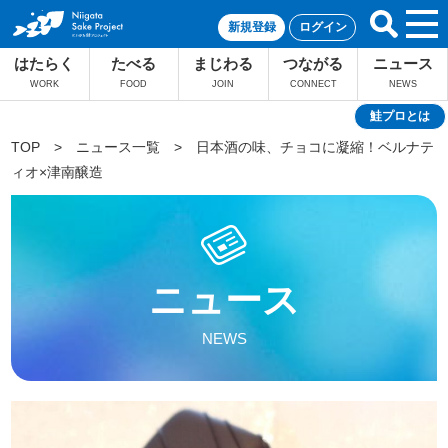
新規登録
ログイン
はたらく
たべる
まじわる
つながる
ニュース
WORK
FOOD
JOIN
CONNECT
NEWS
鮭プロとは
TOP
>
ニュース一覧
>
日本酒の味、チョコに凝縮！ベルナテ
ィオ×津南醸造
ニュース
NEWS