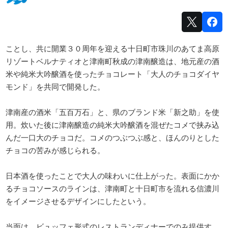
ことし、共に開業３０周年を迎える十日町市珠川のあてま高原
リゾートベルナティオと津南町秋成の津南醸造は、地元産の酒
米や純米大吟醸酒を使ったチョコレート「大人のチョコダイヤ
モンド」を共同で開発した。
津南産の酒米「五百万石」と、県のブランド米「新之助」を使
用。炊いた後に津南醸造の純米大吟醸酒を混ぜたコメで挟み込
んだ一口大のチョコだ。コメのつぶつぶ感と、ほんのりとした
チョコの苦みが感じられる。
日本酒を使ったことで大人の味わいに仕上がった。表面にかか
るチョコソースのラインは、津南町と十日町市を流れる信濃川
をイメージさせるデザインにしたという。
当面は、ビュッフェ形式のレストランディナーでのみ提供す