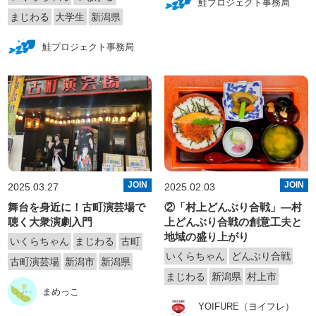
鮭プロジェクト事務局
まじわる
大学生
新潟県
鮭プロジェクト事務局
JOIN
JOIN
2025.03.27
2025.02.03
舞台を身近に！古町演芸場で
②「村上どんぶり合戦」—村
聴く大衆演劇入門
上どんぶり合戦の創意工夫と
地域の盛り上がり
いくらちゃん
まじわる
古町
いくらちゃん
どんぶり合戦
古町演芸場
新潟市
新潟県
まじわる
新潟県
村上市
まめっこ
YOIFURE（ヨイフレ）