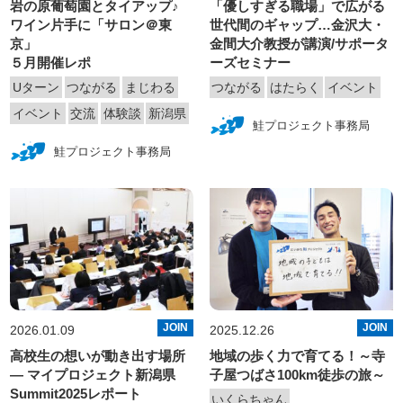
岩の原葡萄園とタイアップ♪
「優しすぎる職場」で広がる
ワイン片手に「サロン＠東
世代間のギャップ…金沢大・
京」
金間大介教授が講演/サポータ
５月開催レポ
ーズセミナー
Uターン
つながる
まじわる
つながる
はたらく
イベント
イベント
交流
体験談
新潟県
鮭プロジェクト事務局
鮭プロジェクト事務局
JOIN
JOIN
2026.01.09
2025.12.26
高校生の想いが動き出す場所
地域の歩く力で育てる！～寺
― マイプロジェクト新潟県
子屋つばさ100km徒歩の旅～
Summit2025レポート
いくらちゃん