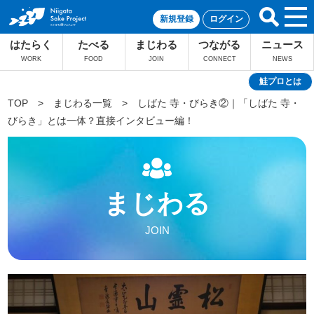
新規登録
ログイン
はたらく
たべる
まじわる
つながる
ニュース
WORK
FOOD
JOIN
CONNECT
NEWS
鮭プロとは
TOP
>
まじわる一覧
>
しばた 寺・びらき②｜「しばた 寺・
びらき」とは一体？直接インタビュー編！
まじわる
JOIN