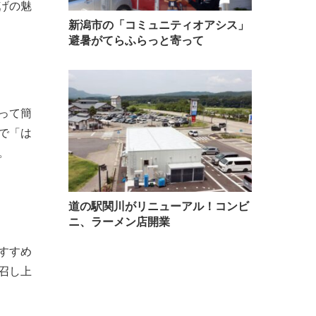
げの魅
新潟市の「コミュニティオアシス」
避暑がてらふらっと寄って
って簡
で「は
。
道の駅関川がリニューアル！コンビ
ニ、ラーメン店開業
すすめ
召し上