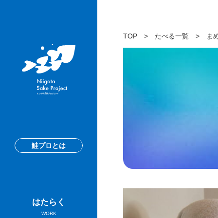
TOP
>
たべる一覧
>
ま
鮭プロとは
はたらく
WORK