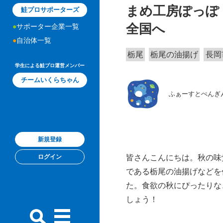
まめ工房ぽっぽ
鮭プロサポーターズ
全国へ
サポーター企業一覧
自治体一覧
栃尾
栃尾の油揚げ
長岡
学生による鮭プロ運営メンバー
チームいくらちゃん
ふぁーすとぺんぎ
新規登録
皆さんこんにちは。秋の味
ログイン
である栃尾の油揚げなどを
た。食欲の秋にぴったりな
しょう！