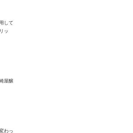
用して
リッ
崎屋醸
変わっ